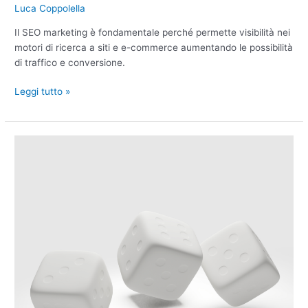
Luca Coppolella
Il SEO marketing è fondamentale perché permette visibilità nei
motori di ricerca a siti e e-commerce aumentando le possibilità
di traffico e conversione.
Leggi tutto »
3
strategie
per
acquisire
potenziali
clienti