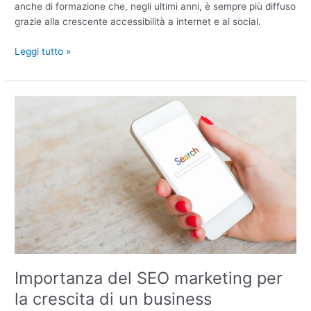
anche di formazione che, negli ultimi anni, è sempre più diffuso
grazie alla crescente accessibilità a internet e ai social.
Leggi tutto »
Importanza
del
SEO
marketing
per
la
crescita
di
un
business
Importanza del SEO marketing per
la crescita di un business