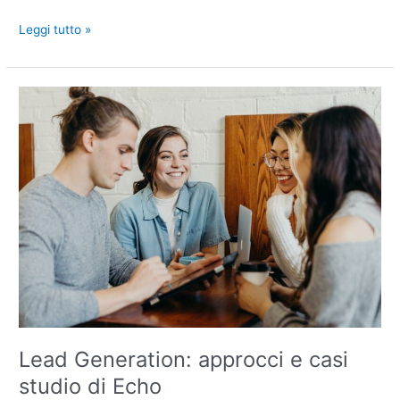
Leggi tutto »
Lead
Generation:
approcci
e
casi
studio
di
Echo
Lead Generation: approcci e casi
studio di Echo