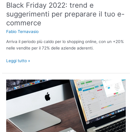
Black Friday 2022: trend e
suggerimenti per preparare il tuo e-
commerce
Fabio Ternavasio
Arriva il periodo più caldo per lo shopping online, con un +20%
nelle vendite per il 72% delle aziende aderenti.
Leggi tutto »
Meglio
affidarsi
a
un’agenzia
web
marketing
o
costruire